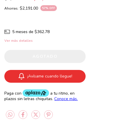
$2,191.00
Ahorras:
57
% OFF
5
meses de
$362.78
Ver más detalles
¡Avísame cuando llegue!