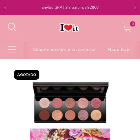
Envíos GRATIS a partir de $2900
0
Complementos y Accesorios
Maquillaje
AGOTADO