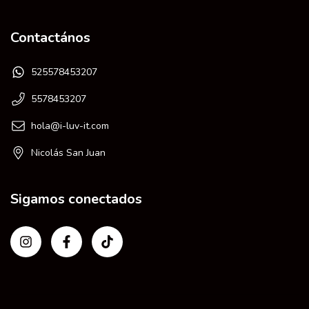
Contactános
525578453207
5578453207
hola@i-luv-it.com
Nicolás San Juan
Sigamos conectados