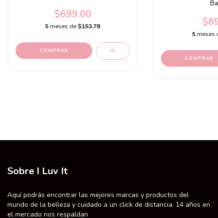
Ba
$699.00
$89
5
meses de
$153.78
5
meses 
COMPRAR
Sobre I Luv It
Aquí podrás encontrar las mejores marcas y productos del
mundo de la belleza y cuidado a un click de distancia. 14 años en
el mercado nos respaldan