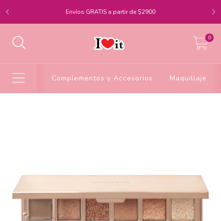
Envíos GRATIS a partir de $2900
0
Complementos y Accesorios
Maquillaje