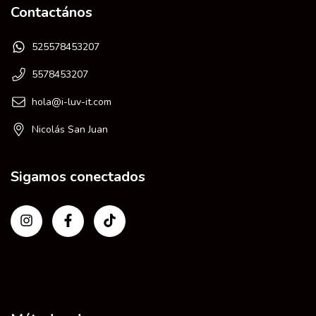
Contactános
525578453207
5578453207
hola@i-luv-it.com
Nicolás San Juan
Sigamos conectados