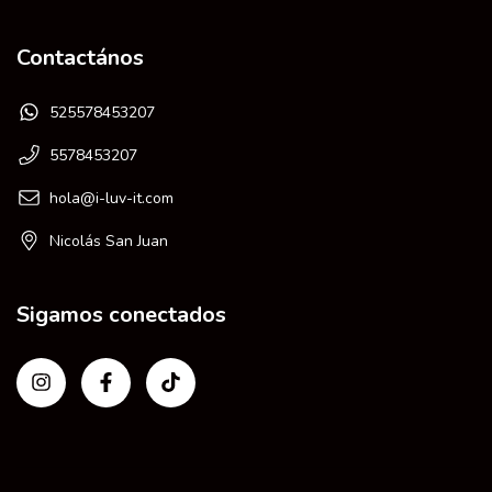
Contactános
525578453207
5578453207
hola@i-luv-it.com
Nicolás San Juan
Sigamos conectados