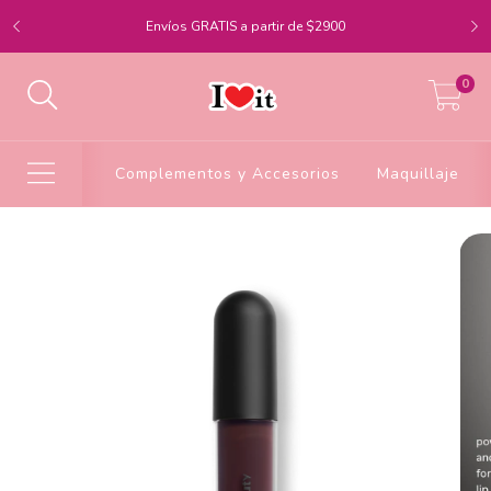
Envíos GRATIS a partir de $2900
0
Complementos y Accesorios
Maquillaje