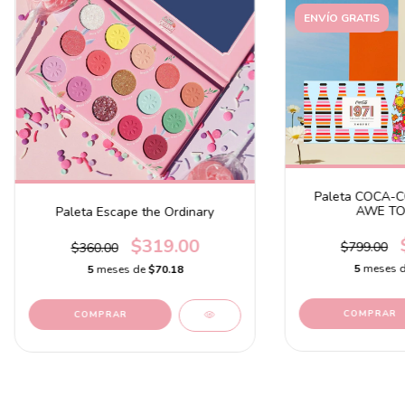
ENVÍO GRATIS
Paleta COCA-
AWE TO
Paleta Escape the Ordinary
$319.00
$799.00
$360.00
5
meses 
5
meses de
$70.18