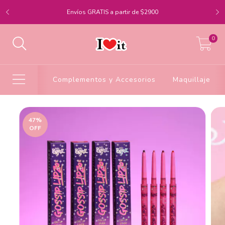
Envíos GRATIS a partir de $2900
0
Complementos y Accesorios
Maquillaje
47
%
OFF