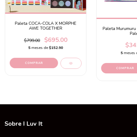
Paleta COCA-COLA X MORPHE
AWE TOGETHER
Paleta Murumuru 
Pal
$695.00
$799.00
$34
5
meses de
$152.90
5
meses 
Sobre I Luv It