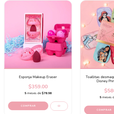
Esponja Makeup Eraser
Toallitas desmaqu
Disney Pri
$359.00
$58
5
meses de
$78.98
5
meses 