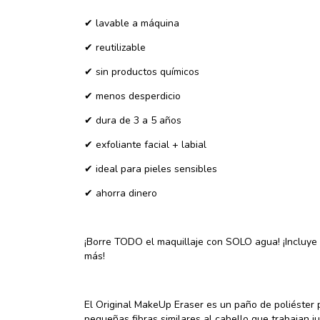
✔ lavable a máquina
✔ reutilizable
✔ sin productos químicos
✔ menos desperdicio
✔ dura de 3 a 5 años
✔ exfoliante facial + labial
✔ ideal para pieles sensibles
✔ ahorra dinero
¡Borre TODO el maquillaje con SOLO agua! ¡Incluye r
más!
El Original MakeUp Eraser es un paño de poliéster
pequeñas fibras similares al cabello que trabajan j