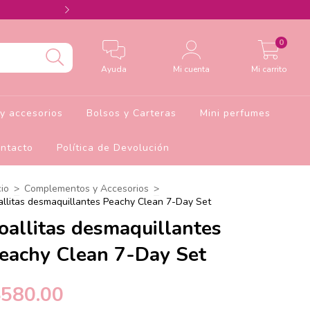
Agrega el cupón Barbie10 para 10% de descu
0
Ayuda
Mi cuenta
Mi carrito
y accesorios
Bolsos y Carteras
Mini perfumes
ntacto
Política de Devolución
cio
>
Complementos y Accesorios
>
allitas desmaquillantes Peachy Clean 7-Day Set
oallitas desmaquillantes
eachy Clean 7-Day Set
$580.00