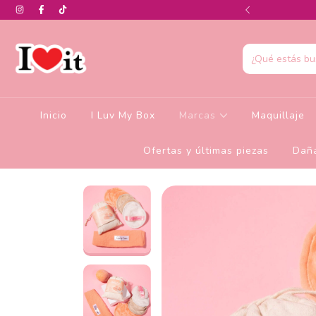
0% de descuento en la colección de Glamlite
Inicio
I Luv My Box
Marcas
Maquillaje
Ofertas y últimas piezas
Daña