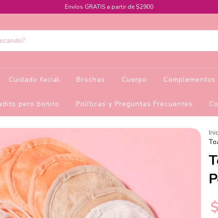
Envíos GRATIS a partir de $2900
Cuidado facial
Brochas
Cuerpo
Complementos 
dito pero bonito
Políticas y Preguntas Frecuentes
Co
Ini
To
T
P