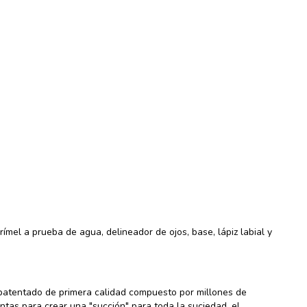
ímel a prueba de agua, delineador de ojos, base, lápiz labial y
 patentado de primera calidad compuesto por millones de
untas para crear una "succión" para toda la suciedad, el