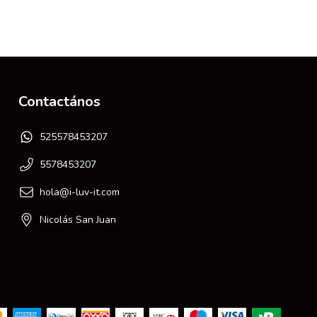
Contactános
525578453207
5578453207
hola@i-luv-it.com
Nicolás San Juan