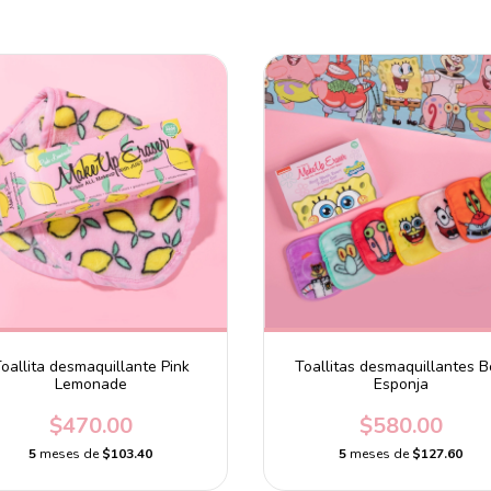
oallita desmaquillante Pink
Toallitas desmaquillantes 
Lemonade
Esponja
$470.00
$580.00
5
meses de
$103.40
5
meses de
$127.60