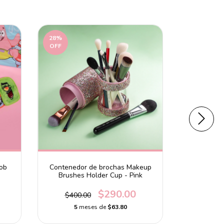
28
%
OFF
Bob
Contenedor de brochas Makeup
Cepillo Ori
Brushes Holder Cup - Pink
$290.00
$400.00
5
meses de
$63.80
5
m