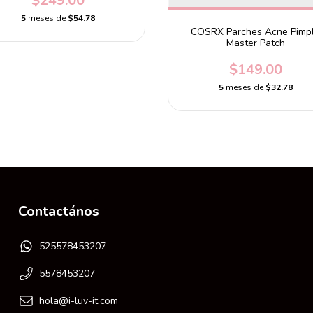
$249.00
5
meses de
$54.78
COSRX Parches Acne Pimp
Master Patch
$149.00
5
meses de
$32.78
Contactános
525578453207
5578453207
hola@i-luv-it.com