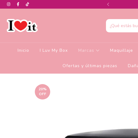
0% de descuento en la colección de Glamlite
Inicio
I Luv My Box
Marcas
Maquillaje
Ofertas y últimas piezas
Daña
20
%
OFF