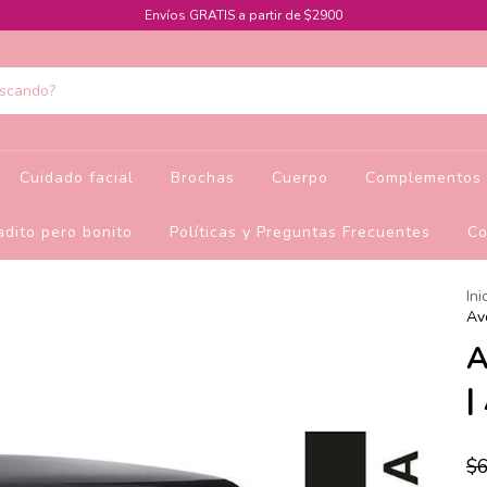
Envíos GRATIS a partir de $2900
Cuidado facial
Brochas
Cuerpo
Complementos 
dito pero bonito
Políticas y Preguntas Frecuentes
Co
Ini
Av
A
|
$