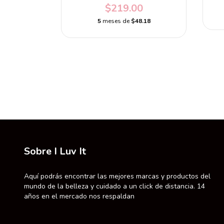
0
$219.00
.80
5
meses de
$48.18
Sobre I Luv It
Aquí podrás encontrar las mejores marcas y productos del
mundo de la belleza y cuidado a un click de distancia. 14
años en el mercado nos respaldan