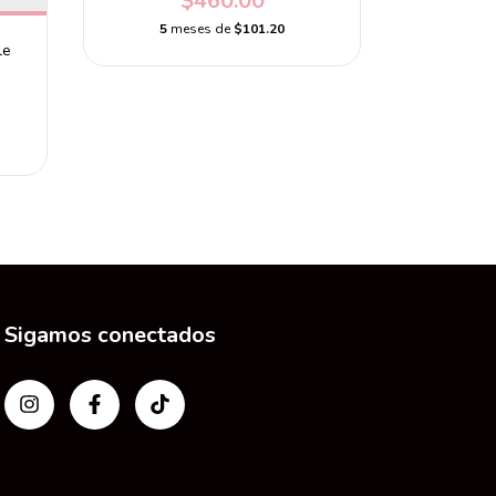
$460.00
5
meses de
$101.20
5
m
le
Sigamos conectados