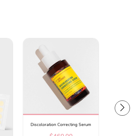
Discoloration Correcting Serum
Tònico-
Matcha 