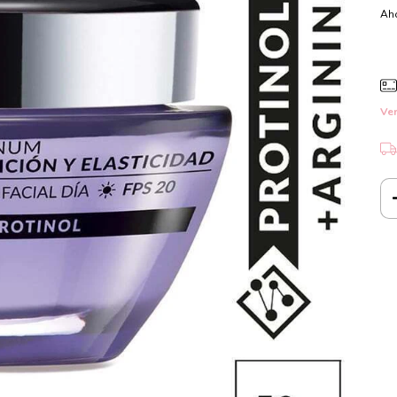
Aho
Ver