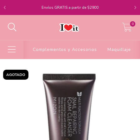
Envíos GRATIS a partir de $2900
0
Complementos y Accesorios
Maquillaje
AGOTADO