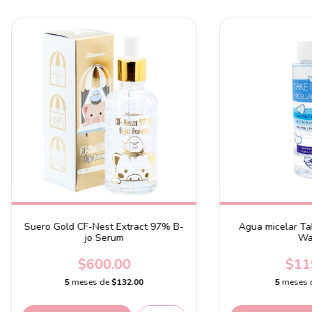
Suero Gold CF-Nest Extract 97% B-
Agua micelar Tak
jo Serum
Wa
$600.00
$11
5
meses de
$132.00
5
meses 