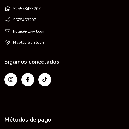
525578453207
5578453207
hola@i-luv-it.com
Nicolás San Juan
Sigamos conectados
Métodos de pago