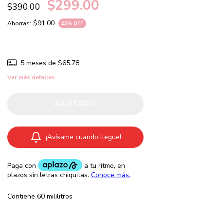
$299.00
$390.00
$91.00
Ahorras:
23
% OFF
5
meses de
$65.78
Ver más detalles
¡Avísame cuando llegue!
Contiene 60 mililitros