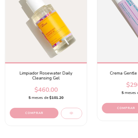
Limpiador Rosewater Daily
Crema Gentle 
Cleansing Gel
$29
$460.00
5
meses 
5
meses de
$101.20