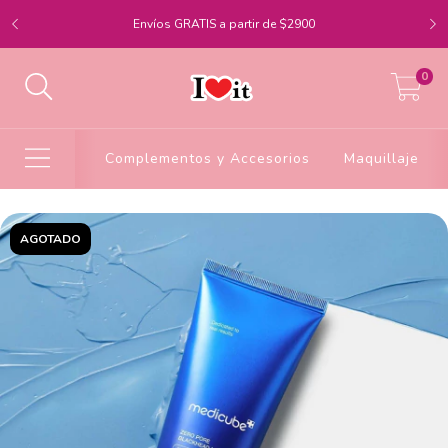
Envíos GRATIS a partir de $2900
0
Complementos y Accesorios
Maquillaje
AGOTADO