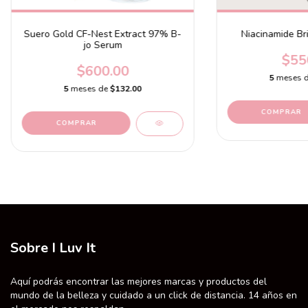
Suero Gold CF-Nest Extract 97% B-
Niacinamide Br
jo Serum
$55
$600.00
5
meses 
5
meses de
$132.00
Sobre I Luv It
Aquí podrás encontrar las mejores marcas y productos del
mundo de la belleza y cuidado a un click de distancia. 14 años en