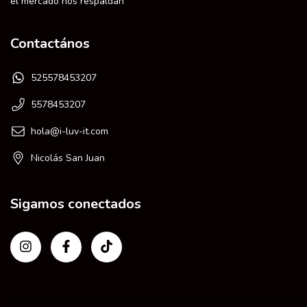
el mercado nos respaldan
Contactános
525578453207
5578453207
hola@i-luv-it.com
Nicolás San Juan
Sigamos conectados