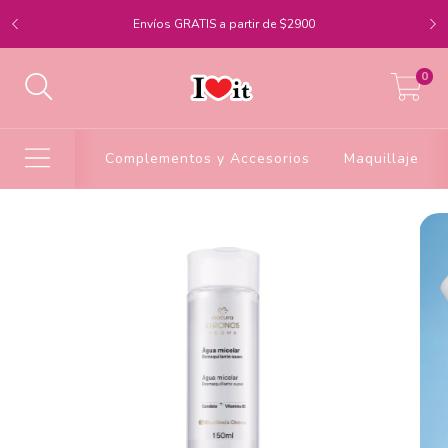
Envíos GRATIS a partir de $2900
0
Complementos y Accesorios
Maquillaje