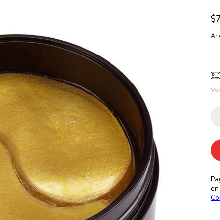
$
Aho
Ver