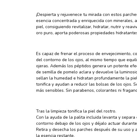
¡Despierta y rejuvenece tu mirada con estos parches
esencia concentrada y enriquecida con minerales, 
piel, consiguiendo revitalizar, hidratar, nutrir y rea
oro puro, aporta poderosas propiedades hidratante
Es capaz de frenar el proceso de envejecimiento, c
del contorno de los ojos, al mismo tiempo que equili
ojeras. Además los péptidos genera un potente efect
de semilla de pomelo aclara y devuelve la luminosi
sellan la humedad e hidratan profundamente la piel
tonifica y ayudan a reducir las bolsas de los ojos. 
más sensibles. Sin parabenos, colorantes ni fraganci
Tras la limpieza tonifica la piel del rostro.
Con la ayuda de la palita incluida levanta y separa
contorno debajo de los ojos y déjalo actuar durant
Retira y desecha los parches después de su uso y a
la esencia restante.