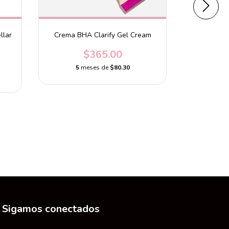
llar
Crema BHA Clarify Gel Cream
$365.00
5
meses de
$80.30
COSRX Cr
In
5
m
Sigamos conectados