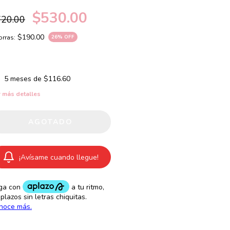
$530.00
720.00
$190.00
rras:
26
% OFF
5
meses de
$116.60
 más detalles
¡Avísame cuando llegue!