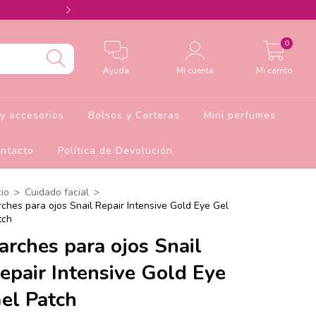
Agrega el cupón Barbie10 para 10% de descu
0
Ayuda
Mi cuenta
Mi carrito
y accesorios
Bolsos y Carteras
Mini perfumes
ntacto
Política de Devolución
cio
>
Cuidado facial
>
rches para ojos Snail Repair Intensive Gold Eye Gel
tch
arches para ojos Snail
epair Intensive Gold Eye
el Patch