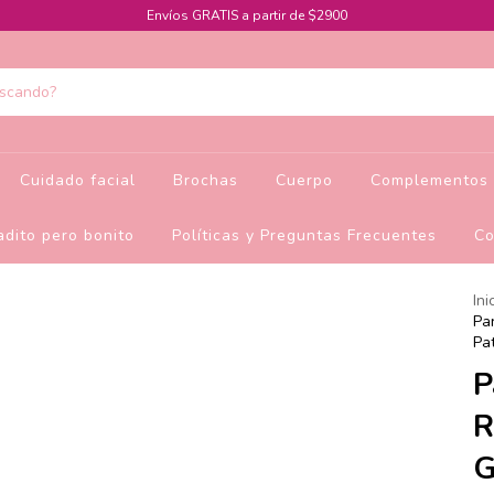
Envíos GRATIS a partir de $2900
Cuidado facial
Brochas
Cuerpo
Complementos 
dito pero bonito
Políticas y Preguntas Frecuentes
Co
Ini
Pa
Pa
P
R
G