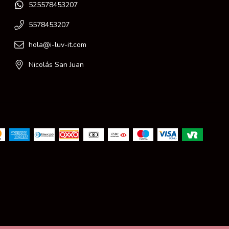
525578453207
5578453207
hola@i-luv-it.com
Nicolás San Juan