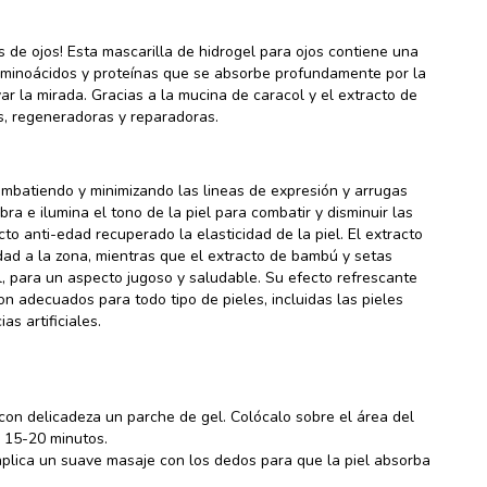
 de ojos! Esta mascarilla de hidrogel para ojos contiene una
aminoácidos y proteínas que se absorbe profundamente por la
vivar la mirada. Gracias a la mucina de caracol y el extracto de
s, regeneradoras y reparadoras.
ombatiendo y minimizando las lineas de expresión y arrugas
bra e ilumina el tono de la piel para combatir y disminuir las
o anti-edad recuperado la elasticidad de la piel. El extracto
dad a la zona, mientras que el extracto de bambú y setas
, para un aspecto jugoso y saludable. Su efecto refrescante
Son adecuados para todo tipo de pieles, incluidas las pieles
as artificiales.
 con delicadeza un parche de gel. Colócalo sobre el área del
e 15-20 minutos.
plica un suave masaje con los dedos para que la piel absorba