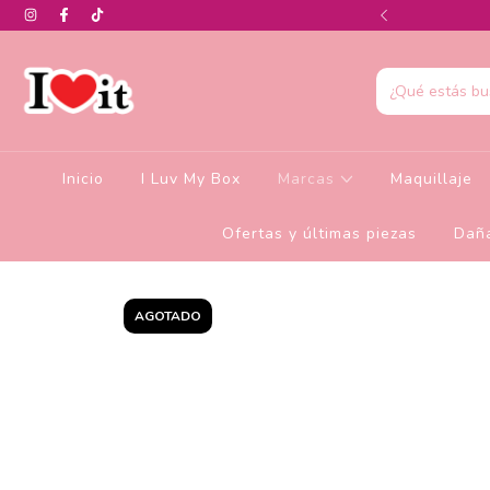
0% de descuento en la colección de Glamlite
Inicio
I Luv My Box
Marcas
Maquillaje
Ofertas y últimas piezas
Daña
AGOTADO