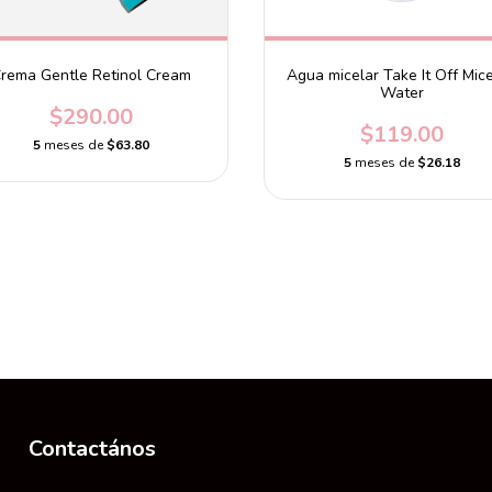
rema Gentle Retinol Cream
Agua micelar Take It Off Mice
Water
$290.00
$119.00
5
meses de
$63.80
5
meses de
$26.18
Contactános