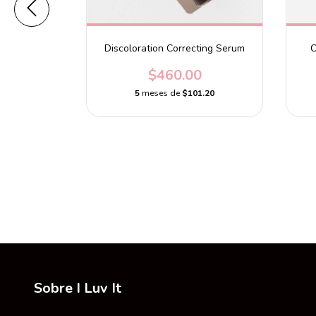
Discoloration Correcting Serum
C
$460.00
5
meses de
$101.20
e Pimple
h
0
.78
Sobre I Luv It