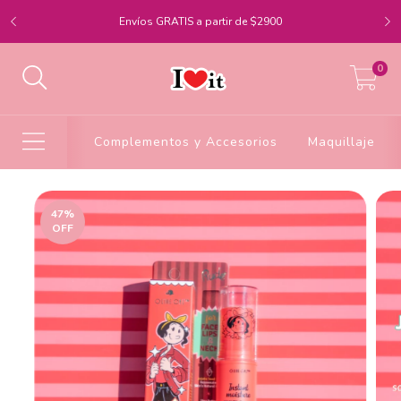
Envíos GRATIS a partir de $2900
0
Complementos y Accesorios
Maquillaje
47
%
OFF