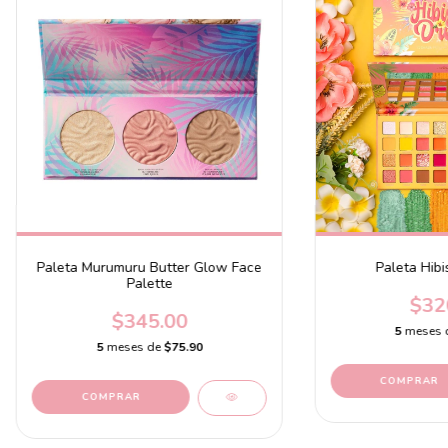
Paleta Murumuru Butter Glow Face
Paleta Hib
Palette
$32
$345.00
5
meses 
5
meses de
$75.90