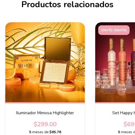
Productos relacionados
ENVÍO GRATIS
Iluminador Mimosa Highlighter
Set Happy H
$299.00
$69
5
meses de
$65.78
5
meses 