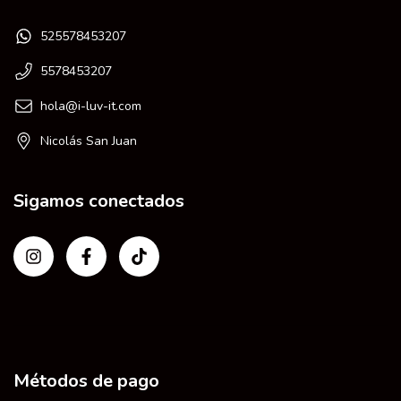
525578453207
5578453207
hola@i-luv-it.com
Nicolás San Juan
Sigamos conectados
Métodos de pago