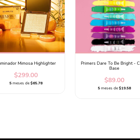
uminador Mimosa Highlighter
Primers Dare To Be Bright - C
Base
$299.00
$89.00
5
meses de
$65.78
5
meses de
$19.58