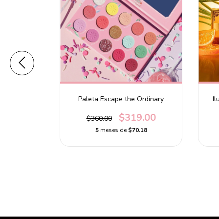
y Poreless
Paleta Escape the Ordinary
Il
$319.00
$360.00
0
5
meses de
$70.18
.60