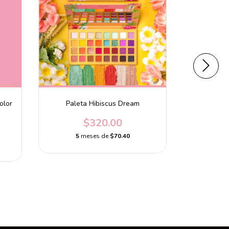
olor
Paleta Hibiscus Dream
Primer Flaw
$320.00
5
meses de
$70.40
5
m