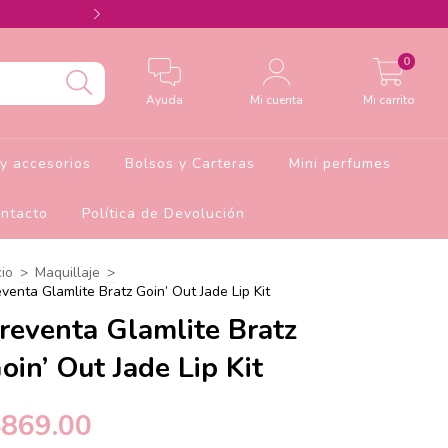
Agrega el cupón Barbie10 para 10% de descu
0
Ayuda
Mi cuenta
Mi carrito
y accesorios
Bolsos y Carteras
Mini perfumes
ntacto
Política de Devolución
cio
>
Maquillaje
>
venta Glamlite Bratz Goin’ Out Jade Lip Kit
reventa Glamlite Bratz
oin’ Out Jade Lip Kit
$869.00