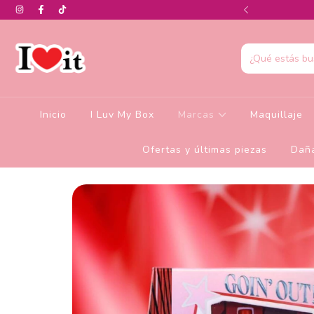
0% de descuento en la colección de Glamlite
Inicio
I Luv My Box
Marcas
Maquillaje
Ofertas y últimas piezas
Daña