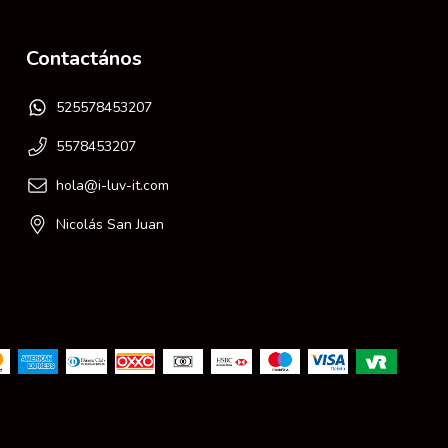
Contactános
525578453207
5578453207
hola@i-luv-it.com
Nicolás San Juan