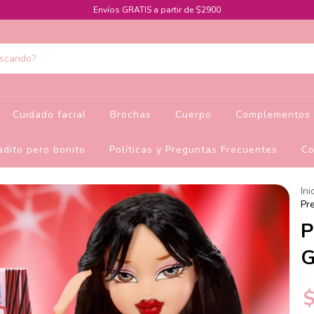
Envíos GRATIS a partir de $2900
Cuidado facial
Brochas
Cuerpo
Complementos 
dito pero bonito
Políticas y Preguntas Frecuentes
Co
Ini
Pre
P
G