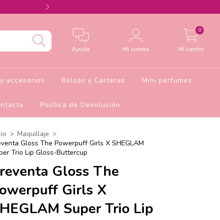
Agrega el cupón Barbie10 para 10% de descu
0
Ayuda
Mi cuenta
Mi carrito
y accesorios
Bolsos y Carteras
Mini perfumes
ntacto
Política de Devolución
cio
>
Maquillaje
>
eventa Gloss The Powerpuff Girls X SHEGLAM
per Trio Lip Gloss-Buttercup
reventa Gloss The
owerpuff Girls X
HEGLAM Super Trio Lip