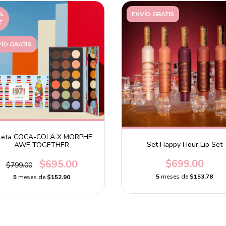
%
ENVÍO GRATIS
F
ÍO GRATIS
leta COCA-COLA X MORPHE
Set Happy Hour Lip Set
AWE TOGETHER
$699.00
$695.00
$799.00
5
meses de
$153.78
5
meses de
$152.90