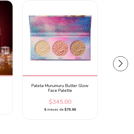
Paleta Murumuru Butter Glow
Primer Fl
Face Palette
$345.00
5
meses de
$75.90
5
m