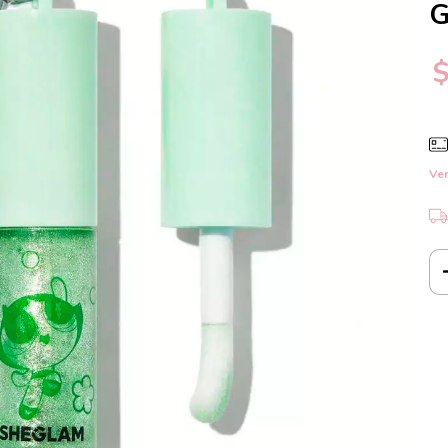
G
Ver