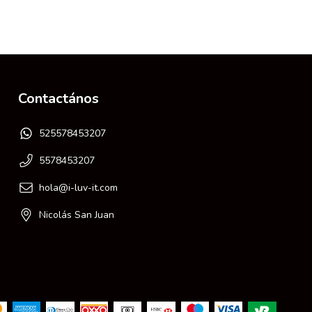
Contactános
525578453207
5578453207
hola@i-luv-it.com
Nicolás San Juan