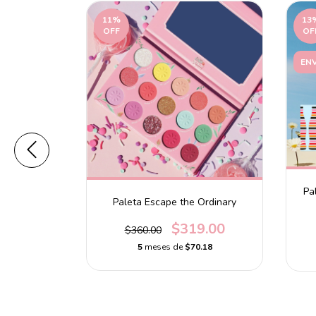
11
%
13
OFF
OF
ENV
Pa
Paleta Escape the Ordinary
$319.00
$360.00
un
5
meses de
$70.18
0.00
.40