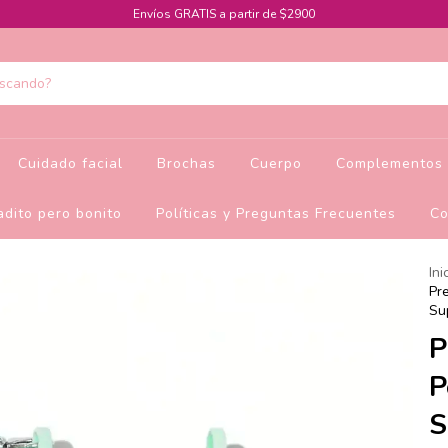
Envíos GRATIS a partir de $2900
Cuidado facial
Brochas
Cuerpo
Complementos 
dito pero bonito
Políticas y Preguntas Frecuentes
Co
Ini
Pr
Su
P
P
S