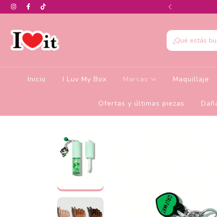
0% de descuento en la colección de Glamlite
Inicio
I Luv My Box
Marcas
Maquillaje
Ofertas y últimas piezas
Daña