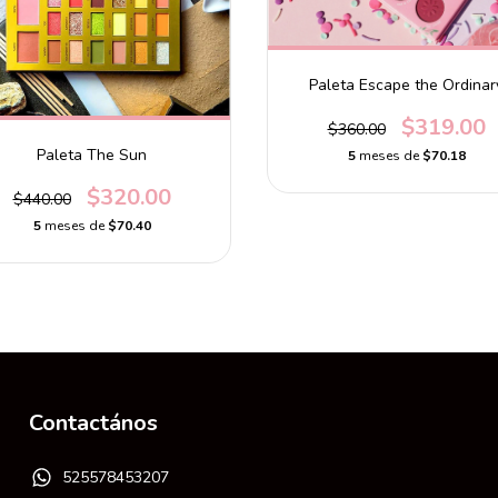
Paleta Escape the Ordinar
$319.00
$360.00
Paleta The Sun
5
meses de
$70.18
$320.00
$440.00
5
meses de
$70.40
Contactános
525578453207