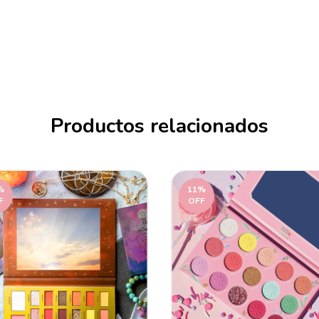
Productos relacionados
%
11
%
F
OFF