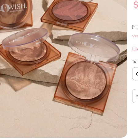
$
Ver
To