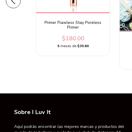
 Vibes
Primer Flawless Stay Poreless
Primer
0.00
$180.00
.40
5
meses de
$39.60
Sobre I Luv It
Aquí podrás encontrar las mejores marcas y productos del