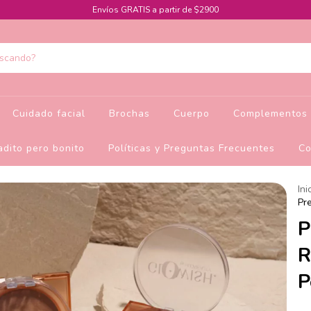
Envíos GRATIS a partir de $2900
Cuidado facial
Brochas
Cuerpo
Complementos 
dito pero bonito
Políticas y Preguntas Frecuentes
Co
Ini
Pr
P
R
P