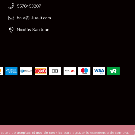
5578453207
hola@i-luv-it.com
Nicolás San Juan
este sitio
aceptas el uso de cookies
para agilizar tu experiencia de compra.