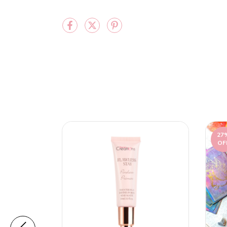
27
OF