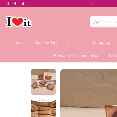
0% de descuento en la colección de Glamlite
Inicio
I Luv My Box
Marcas
Maquillaje
Ofertas y últimas piezas
Daña