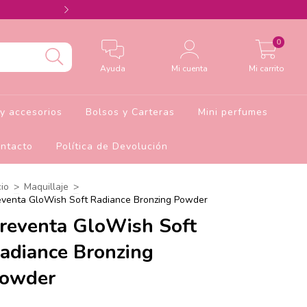
Agrega el cupón Barbie10 para 10% de descu
0
Ayuda
Mi cuenta
Mi carrito
y accesorios
Bolsos y Carteras
Mini perfumes
ntacto
Política de Devolución
cio
>
Maquillaje
>
eventa GloWish Soft Radiance Bronzing Powder
reventa GloWish Soft
adiance Bronzing
owder