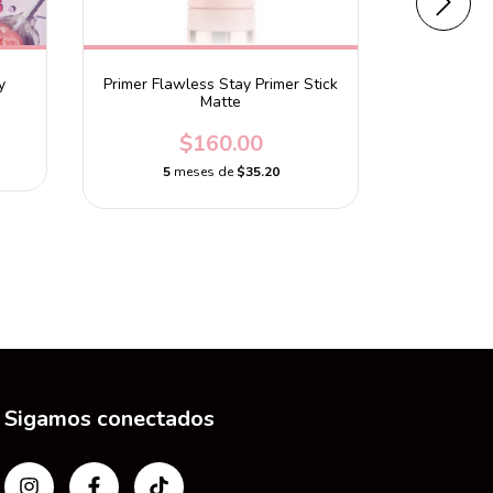
y
Primer Flawless Stay Primer Stick
Primers Dar
Matte
$160.00
5
meses de
$35.20
5
m
Sigamos conectados