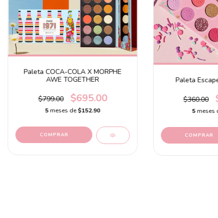
Paleta COCA-COLA X MORPHE
AWE TOGETHER
Paleta Escape
$695.00
$799.00
$360.00
5
meses de
$152.90
5
meses 