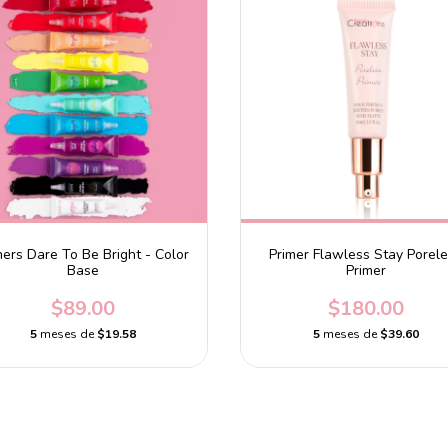
mers Dare To Be Bright - Color
Primer Flawless Stay Porel
Base
Primer
$89.00
$180.00
5
meses de
$19.58
5
meses de
$39.60