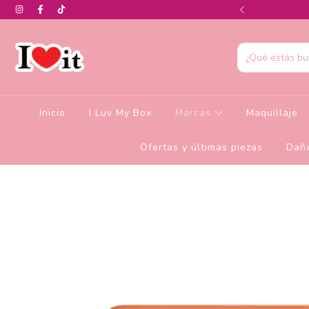
0% de descuento en la colección de Glamlite
Inicio
I Luv My Box
Marcas
Maquillaje
Ofertas y últimas piezas
Daña