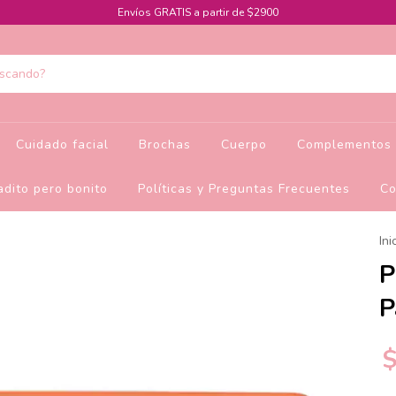
Envíos GRATIS a partir de $2900
Cuidado facial
Brochas
Cuerpo
Complementos 
dito pero bonito
Políticas y Preguntas Frecuentes
Co
Ini
P
P
$