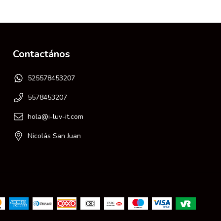
Contactános
525578453207
5578453207
hola@i-luv-it.com
Nicolás San Juan