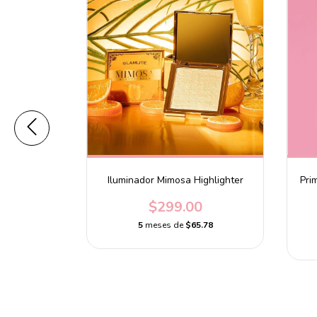
tter Glow
Iluminador Mimosa Highlighter
Pri
e
$299.00
0
5
meses de
$65.78
.90