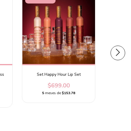
ess
Set Happy Hour Lip Set
Primer Flaw
$699.00
5
meses de
$153.78
5
m