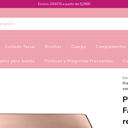
Envíos GRATIS a partir de $2900
Cuidado facial
Brochas
Cuerpo
Complementos 
dito pero bonito
Políticas y Preguntas Frecuentes
Co
Ini
Pr
so
P
F
r