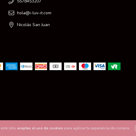
5578453207
hola@i-luv-it.com
Nicolás San Juan
este sitio
aceptas el uso de cookies
para agilizar tu experiencia de compra.