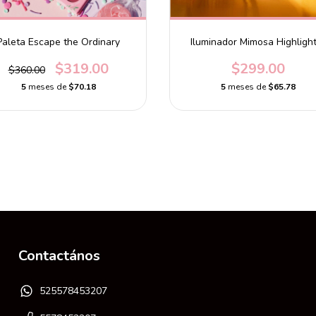
Paleta Escape the Ordinary
Iluminador Mimosa Highligh
$319.00
$299.00
$360.00
5
meses de
$70.18
5
meses de
$65.78
Contactános
525578453207