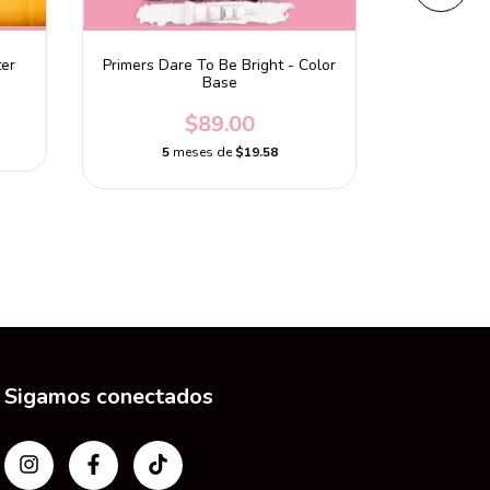
ter
Primers Dare To Be Bright - Color
Set H
Base
$89.00
5
m
5
meses de
$19.58
Sigamos conectados