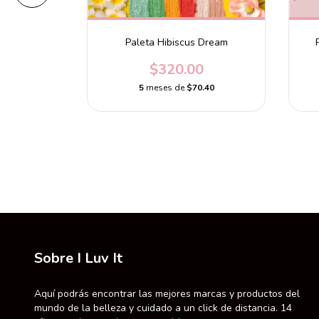
 Vibes
Paleta Hibiscus Dream
0.00
$320.00
.40
5
meses de
$70.40
Sobre I Luv It
Aquí podrás encontrar las mejores marcas y productos del
mundo de la belleza y cuidado a un click de distancia. 14