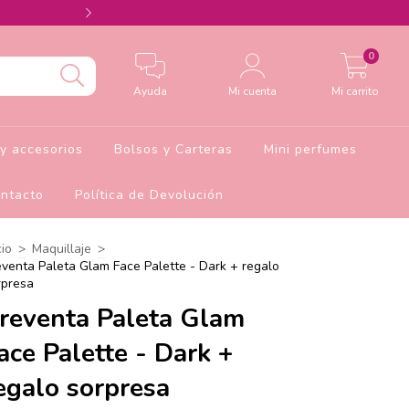
Agrega el cupón Barbie10 para 10% de descu
0
Ayuda
Mi cuenta
Mi carrito
y accesorios
Bolsos y Carteras
Mini perfumes
ntacto
Política de Devolución
cio
>
Maquillaje
>
eventa Paleta Glam Face Palette - Dark + regalo
rpresa
reventa Paleta Glam
ace Palette - Dark +
egalo sorpresa