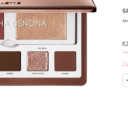
$2
Aho
Ver