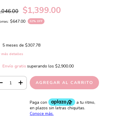
$1,399.00
,046.00
$647.00
rras:
32
% OFF
5
meses de
$307.78
 más detalles
Envío gratis
superando los
$2,900.00