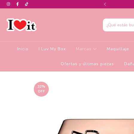
0% de descuento en la colección de Glamlite
Inicio
I Luv My Box
Marcas
Maquillaje
Ofertas y últimas piezas
Daña
32
%
OFF