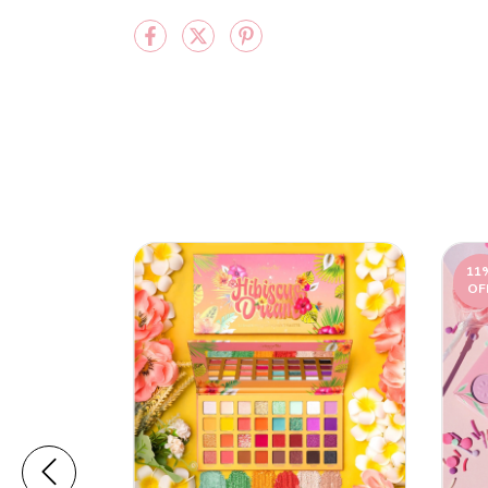
11
OF