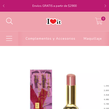
Envíos GRATIS a partir de $2900
0
Complementos y Accesorios
Maquillaje