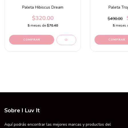
Paleta Hibiscus Dream
Paleta Tro
$320.00
$490.00
5
meses de
$70.40
5
meses 
Sobre I Luv It
Aquí podrás encontrar las mejores marcas y productos del