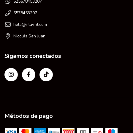
525578453207
5578453207
hola@i-luv-it.com
Nicolás San Juan
Sigamos conectados
Métodos de pago