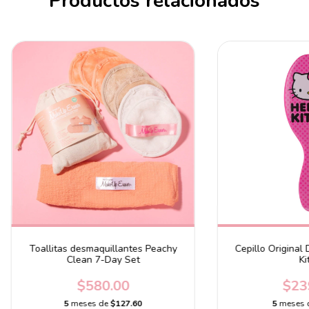
Productos relacionados
Toallitas desmaquillantes Peachy
Cepillo Original 
Clean 7-Day Set
Ki
$580.00
$23
5
meses de
$127.60
5
meses 