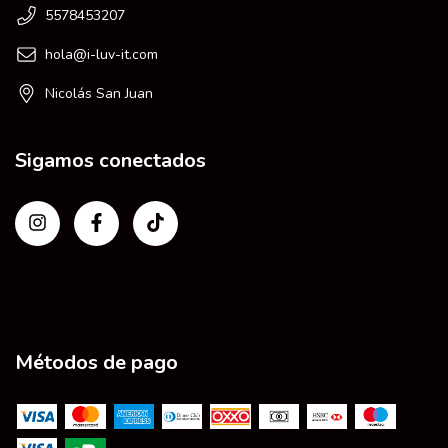
5578453207
hola@i-luv-it.com
Nicolás San Juan
Sigamos conectados
Métodos de pago