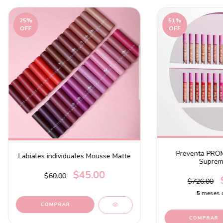
25
%
51
%
OFF
OFF
Preventa PROM
Labiales individuales Mousse Matte
Suprem
$45.00
$60.00
$726.00
5
meses 
COMPRAR
COMPRAR