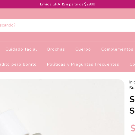
Envíos GRATIS a partir de $2900
Cuidado facial
Brochas
Cuerpo
Complementos 
dito pero bonito
Políticas y Preguntas Frecuentes
Co
Ini
Su
S
S