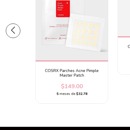
er Daily
C
el
0
1.20
COSRX Parches Acne Pimple
Master Patch
$149.00
5
meses de
$32.78