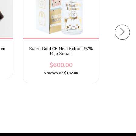
rum
Suero Gold CF-Nest Extract 97%
Contorno
B-jo Serum
Wa
$600.00
5
meses de
$132.00
5
m