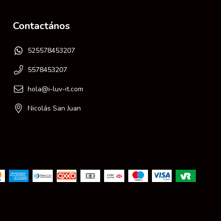
Contactános
525578453207
5578453207
hola@i-luv-it.com
Nicolás San Juan