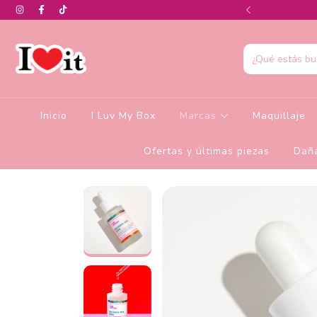
0% de descuento en la colección de Glamlite
Inicio
I Luv My Box
Marcas
Maquillaje
Ofertas y últimas piezas
Daña