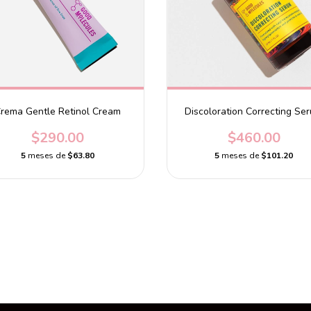
rema Gentle Retinol Cream
Discoloration Correcting Se
$290.00
$460.00
5
meses de
$63.80
5
meses de
$101.20