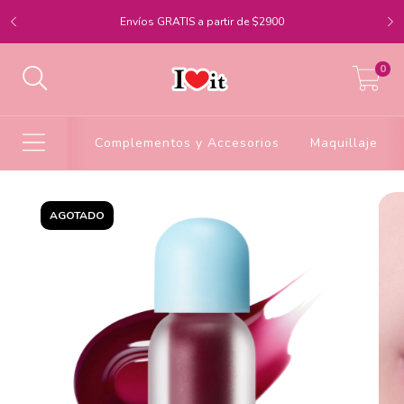
Envíos GRATIS a partir de $2900
0
Complementos y Accesorios
Maquillaje
AGOTADO