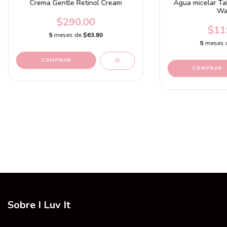
Crema Gentle Retinol Cream
Agua micelar Tak
Wa
$290.00
$11
5
meses de
$63.80
5
meses 
Sobre I Luv It