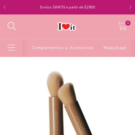
Envíos GRATIS a partir de $2900
0
Complementos y Accesorios
Maquillaje