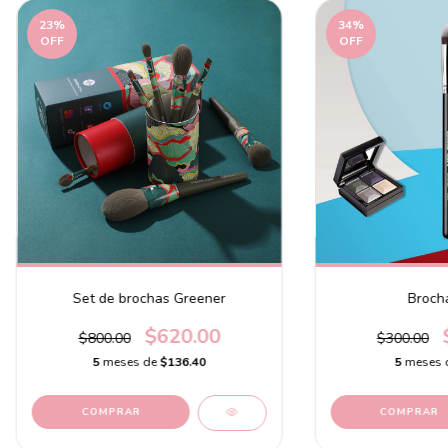
23
%
34
%
OFF
OFF
Set de brochas Greener
Broch
$620.00
$800.00
$300.00
5
meses de
$136.40
5
meses 